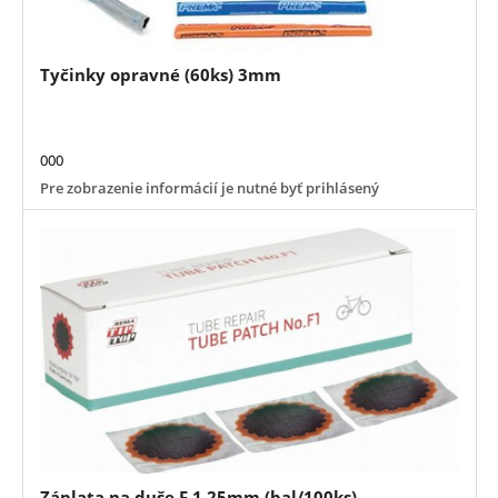
Tyčinky opravné (60ks) 3mm
000
Pre zobrazenie informácií je nutné byť prihlásený
Záplata na duše F 1 25mm (bal/100ks)