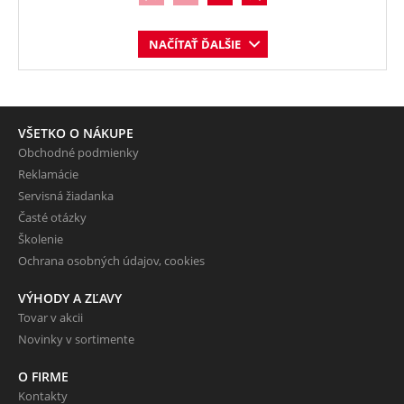
NAČÍTAŤ ĎALŠIE
VŠETKO O NÁKUPE
Obchodné podmienky
Reklamácie
Servisná žiadanka
Časté otázky
Školenie
Ochrana osobných údajov, cookies
VÝHODY A ZĽAVY
Tovar v akcii
Novinky v sortimente
O FIRME
Kontakty