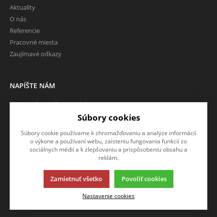
Aktuality
O nás
Referencie
Pracovné miesta
Zaujímavé odkazy
NAPÍŠTE NÁM
Chcete nám niečo povedať o
našich produktoch alebo e-
Súbory cookies
shope? Neváhajte napísať.
Súbory cookie používame k zhromažďovaniu a analýze informácií
o výkone a používaní webu, zaisteniu fungovania funkcií zo
CHCEM NAPÍSAŤ SPRÁVU
sociálnych médií a k zlepšovaniu a prispôsobeniu obsahu a
reklám.
Zamietnuť všetko
Povoliť cookies
Táto stránka používa súbory cookies. Kliknite pre viac informácií.
Nastavenie cookies
© 2013-2026 RTTI eshop SK
K2 e-shop - Prvý e-shop, ktorý dokáže riadiť celú vašu firmu.