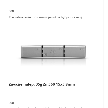
000
Pre zobrazenie informácií je nutné byť prihlásený
Závažie nalep. 35g Zn 360 15x5,8mm
000