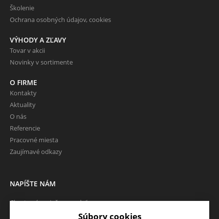
Školenie
Ochrana osobných údajov, cookies
VÝHODY A ZĽAVY
Tovar v akcii
Novinky v sortimente
O FIRME
Kontakty
Aktuality
O nás
Referencie
Pracovné miesta
Zaujímavé odkazy
NAPÍŠTE NÁM
Chcete nám niečo povedať o
našich produktoch alebo e-
Súbory cookies