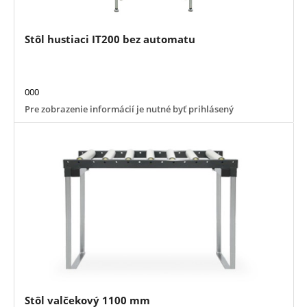
Stôl hustiaci IT200 bez automatu
000
Pre zobrazenie informácií je nutné byť prihlásený
Stôl valčekový 1100 mm