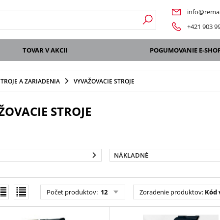
info@remat
+421 903 9
TOVAR V AKCII
POGUMOVANIE E-SHO
STROJE A ZARIADENIA
VYVAŽOVACIE STROJE
ŽOVACIE STROJE
NÁKLADNÉ
Počet produktov
:
12
Zoradenie produktov
:
Kód 