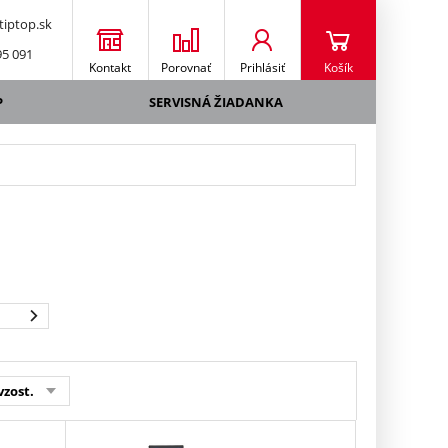
iptop.sk
95 091
Kontakt
Porovnať
Prihlásiť
Košík
P
SERVISNÁ ŽIADANKA
vzost.