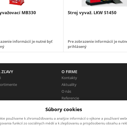
vyvažovací MB330
Stroj vyvaž. LKW S1450
azenie informácií je nutné byť
Pre zobrazenie informácií je nutn
ený
prihlásený
 ZĽAVY
O FIRME
i
Kontakty
sortimente
Aktuality
O nás
Referencie
Pracovné miesta
Súbory cookies
Zaujímavé odkazy
kie používame k zhromažďovaniu a analýze informácií o výkone a používaní webu
govania funkcií zo sociálnych médií a k zlepšovaniu a prispôsobeniu obsahu a rek