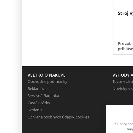
Stroj 
Pre zobr
prihlás
VŠETKO O NÁKUPE
VÝHODY A
Obchodné podmienky
Tovar v akci
Reklamácie
Novinky v 
Servisná žiadanka
Časté otázky
Školenie
Ochrana osobných údajov, cookies
Súbory coo
fun