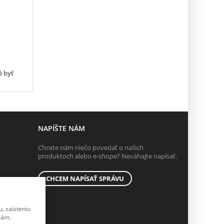
é byť
NAPÍŠTE NÁM
Chcete nám niečo povedať o našich
produktoch alebo e-shope? Neváhajte napísať.
CHCEM NAPÍSAŤ SPRÁVU
, zaisteniu
lám.