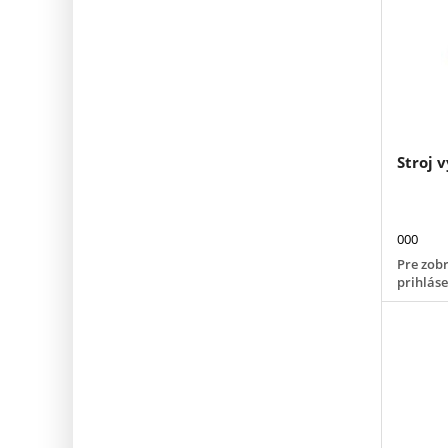
Stroj 
000
Pre zobr
prihlás