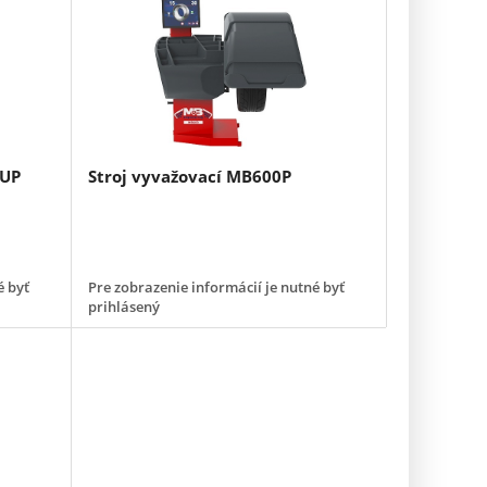
 UP
Stroj vyvažovací MB600P
é byť
Pre zobrazenie informácií je nutné byť
prihlásený