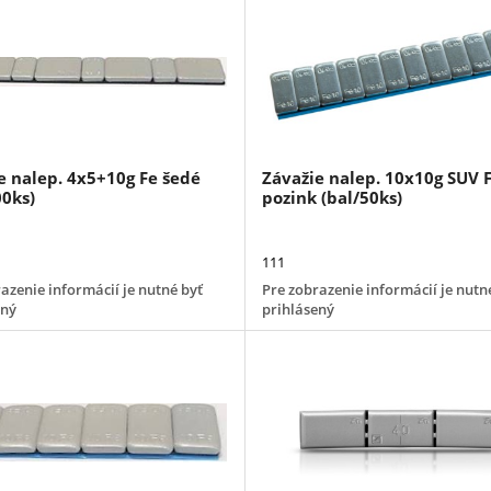
e nalep. 4x5+10g Fe šedé
Závažie nalep. 10x10g SUV 
00ks)
pozink (bal/50ks)
111
azenie informácií je nutné byť
Pre zobrazenie informácií je nutn
ený
prihlásený