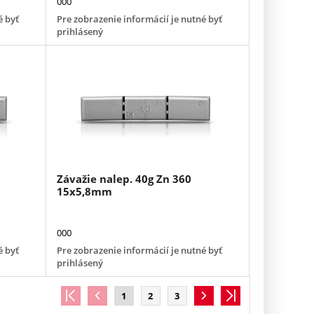
000
é byť
Pre zobrazenie informácií je nutné byť
prihlásený
Závažie nalep. 40g Zn 360
15x5,8mm
000
é byť
Pre zobrazenie informácií je nutné byť
prihlásený
1
2
3