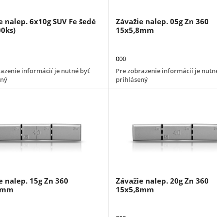
e nalep. 6x10g SUV Fe šedé
Závažie nalep. 05g Zn 360
00ks)
15x5,8mm
000
azenie informácií je nutné byť
Pre zobrazenie informácií je nutn
ený
prihlásený
e nalep. 15g Zn 360
Závažie nalep. 20g Zn 360
8mm
15x5,8mm