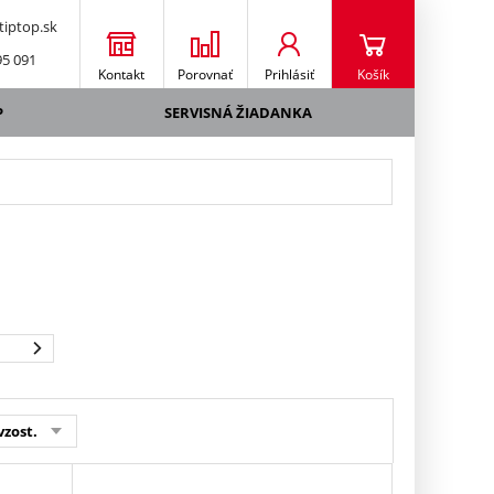
iptop.sk
95 091
Kontakt
Porovnať
Prihlásiť
Košík
P
SERVISNÁ ŽIADANKA
vzost.