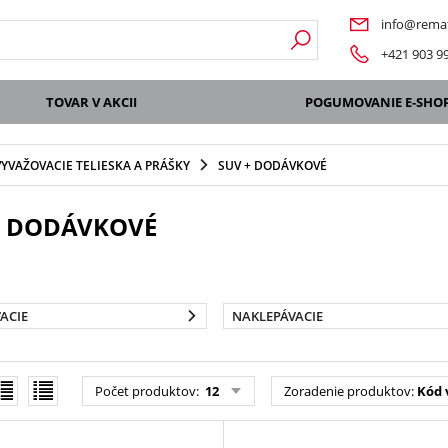
info@remat
+421 903 9
TOVAR V AKCII
POGUMOVANIE E-SHO
VYVAŽOVACIE TELIESKA A PRÁŠKY
SUV + DODÁVKOVÉ
+ DODÁVKOVÉ
ACIE
NAKLEPÁVACIE
Počet produktov
:
12
Zoradenie produktov
:
Kód 