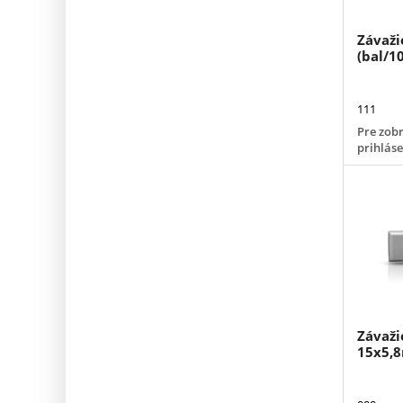
Závaži
(bal/1
111
Pre zobr
prihlás
Závaži
15x5,