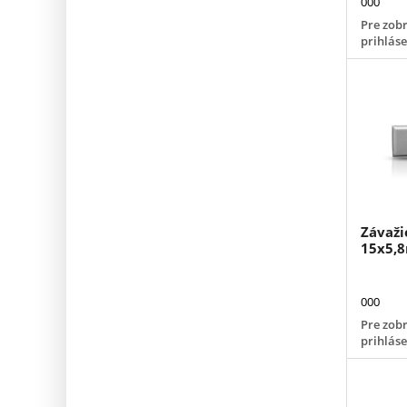
000
Pre zobr
prihlás
Závaži
15x5,
000
Pre zobr
prihlás