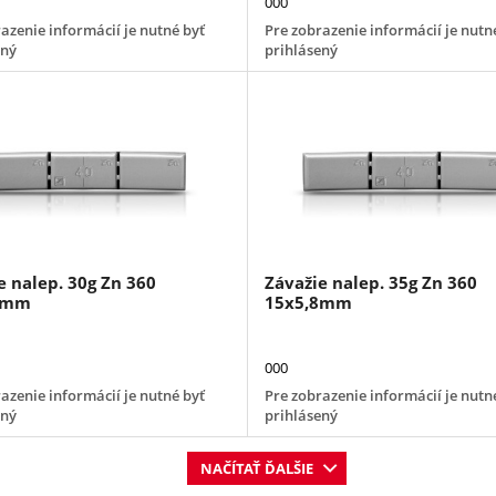
000
azenie informácií je nutné byť
Pre zobrazenie informácií je nutn
ený
prihlásený
e nalep. 30g Zn 360
Závažie nalep. 35g Zn 360
8mm
15x5,8mm
000
azenie informácií je nutné byť
Pre zobrazenie informácií je nutn
ený
prihlásený
NAČÍTAŤ ĎALŠIE