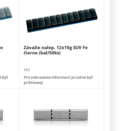
Fe
Závažie nalep. 12x10g SUV Fe
čierne (bal/50ks)
111
é byť
Pre zobrazenie informácií je nutné byť
prihlásený