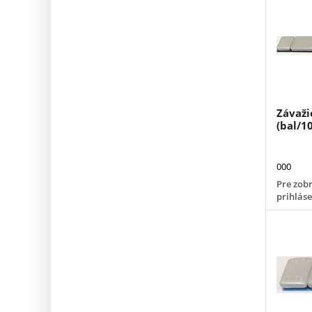
Závaži
(bal/1
000
Pre zobr
prihlás