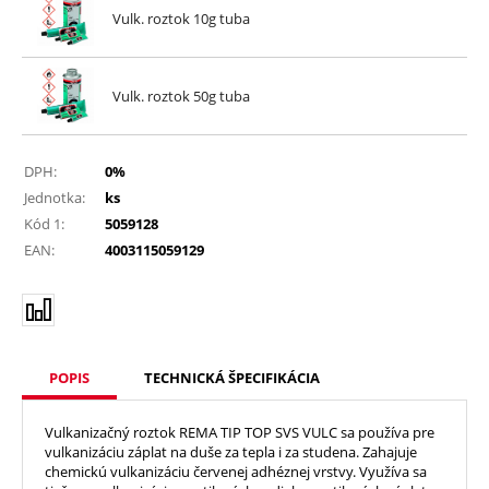
Vulk. roztok 10g tuba
Vulk. roztok 50g tuba
DPH:
0%
Jednotka:
ks
Kód 1:
5059128
EAN:
4003115059129
POPIS
TECHNICKÁ ŠPECIFIKÁCIA
Vulkanizačný roztok REMA TIP TOP SVS VULC sa používa pre
vulkanizáciu záplat na duše za tepla i za studena. Zahajuje
chemickú vulkanizáciu červenej adhéznej vrstvy. Využíva sa