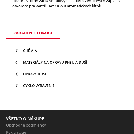
tiež pre vulkanizáciu ventilových sediel a ventilových záplat s
otvorom pre ventil. Bez CKW a aromatických látok.
ZARADENIE TOVARU
CHÉMIA
MATERIÁLY NA OPRAVU PNEU A DUŠÍ
OPRAVY DUŠÍ
CYKLO VYBAVENIE
VŠETKO O NÁKUPE
Obchodné podmienky
Reklamácie