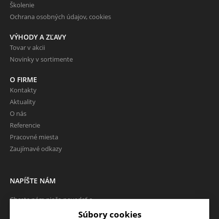
Školenie
Ochrana osobných údajov, cookies
VÝHODY A ZĽAVY
Tovar v akcii
Novinky v sortimente
O FIRME
Kontakty
Aktuality
O nás
Referencie
Pracovné miesta
Zaujímavé odkazy
NAPÍŠTE NÁM
Chcete nám niečo povedať o
našich produktoch alebo e-
Súbory cookies
shope? Neváhajte napísať.