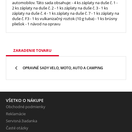
automobilov. Táto sada obsahuje: - 4 ks záplaty na duše č. 1 -
2 ks záplaty na duše č. 2 - 1 ks záplaty na duše č. 3 - 1 ks
záplaty na duše č. 4 - 1 ks záplaty na duše č. 7 - 1 ks záplaty na
duše č. F3 - 1 ks vulkanizačný roztok (10 g tuba) - 1 ks brúsny
pliešok - 1 návod na opravu
ZARADENIE TOVARU
OPRAVNÉ SADY VELO, MOTO, AUTO A CAMPING
VŠETKO O NÁKUPE
Obchodné podmienky
Reklamácie
Servisná žiadanka
Časté otázky