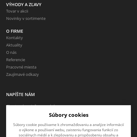
VÝHODY A ZĽAVY
Tovar v akcii
Novinky v sortimente
O FIRME
Kontakty
Aktuality
O nás
Referencie
Pracovné miesta
Zaujímavé odkazy
NAPÍŠTE NÁM
Chcete nám niečo povedať o
našich produktoch alebo e-
Súbory cookies
shope? Neváhajte napísať.
Súbory cookie používame k zhromažďovaniu a analýze informácií
o výkone a používaní webu, zaisteniu fungovania funkcií zo
CHCEM NAPÍSAŤ SPRÁVU
sociálnych médií a k zlepšovaniu a prispôsobeniu obsahu a