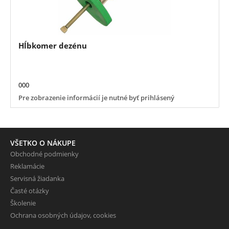
Hĺbkomer dezénu
000
Pre zobrazenie informácií je nutné byť prihlásený
VŠETKO O NÁKUPE
Obchodné podmienky
Reklamácie
Servisná žiadanka
Časté otázky
Školenie
Ochrana osobných údajov, cookies