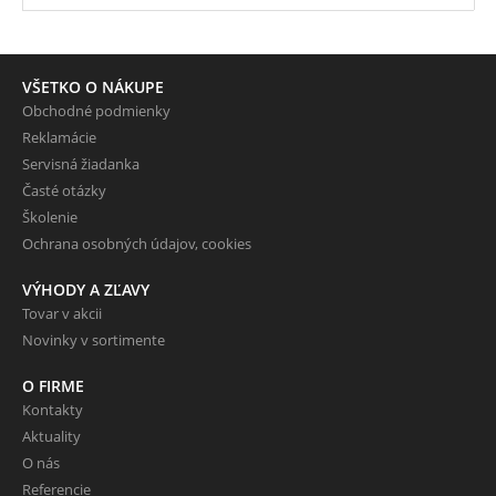
VŠETKO O NÁKUPE
Obchodné podmienky
Reklamácie
Servisná žiadanka
Časté otázky
Školenie
Ochrana osobných údajov, cookies
VÝHODY A ZĽAVY
Tovar v akcii
Novinky v sortimente
O FIRME
Kontakty
Aktuality
O nás
Referencie