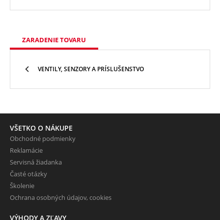
ZARADENIE TOVARU
VENTILY, SENZORY A PRÍSLUŠENSTVO
VŠETKO O NÁKUPE
Obchodné podmienky
Reklamácie
Servisná žiadanka
Časté otázky
Školenie
Ochrana osobných údajov, cookies
VÝHODY A ZĽAVY