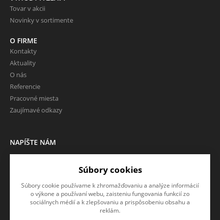
Tovar v akcii
Novinky v sortimente
O FIRME
Kontakty
Aktuality
O nás
Referencie
Pracovné miesta
Zaujímavé odkazy
NAPÍŠTE NÁM
Chcete nám niečo povedať o
Súbory cookies
našich produktoch alebo e-
shope? Neváhajte napísať.
Súbory cookie používame k zhromažďovaniu a analýze informácií
o výkone a používaní webu, zaisteniu fungovania funkcií zo
CHCEM NAPÍSAŤ SPRÁVU
sociálnych médií a k zlepšovaniu a prispôsobeniu obsahu a
reklám.