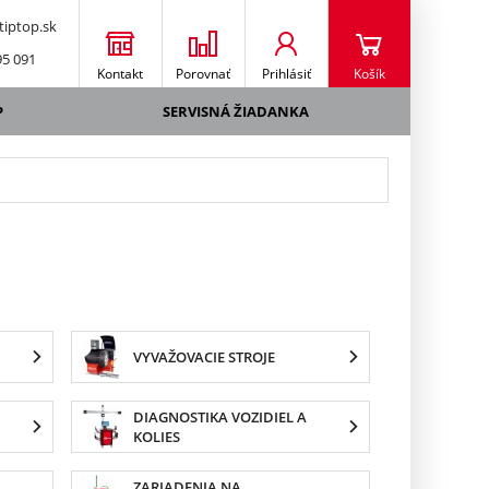
iptop.sk
95 091
Kontakt
Porovnať
Prihlásiť
Košík
P
SERVISNÁ ŽIADANKA
VYVAŽOVACIE STROJE
DIAGNOSTIKA VOZIDIEL A
KOLIES
ZARIADENIA NA