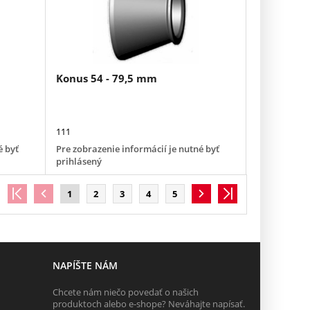
Konus 54 - 79,5 mm
111
é byť
Pre zobrazenie informácií je nutné byť
prihlásený
1
2
3
4
5
NAPÍŠTE NÁM
Chcete nám niečo povedať o našich
produktoch alebo e-shope? Neváhajte napísať.