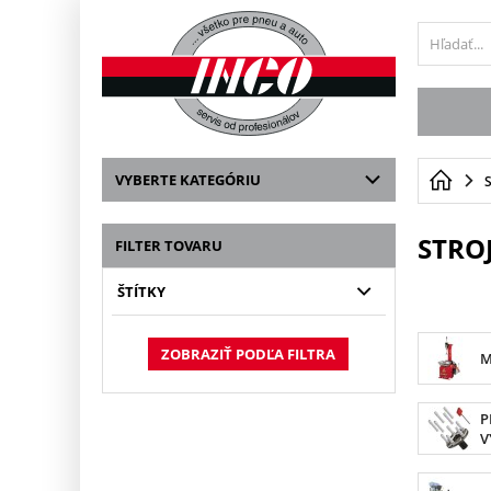
VYBERTE KATEGÓRIU
STRO
FILTER TOVARU
ŠTÍTKY
ZOBRAZIŤ PODĽA FILTRA
M
P
V