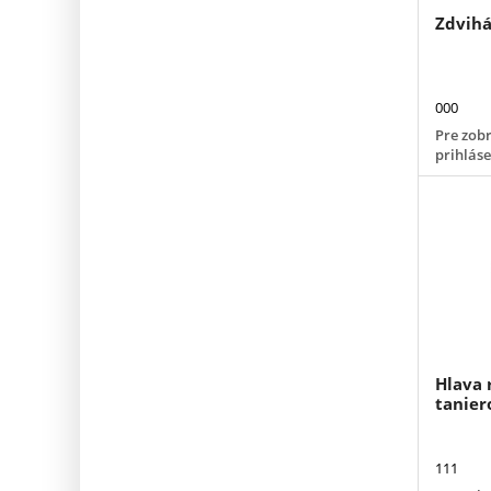
Zdvihá
000
Pre zobr
prihlás
Hlava 
tanie
111