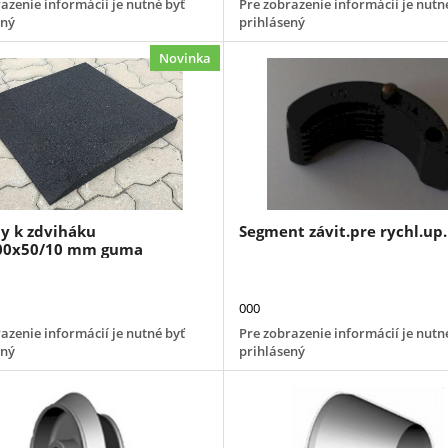
azenie informácií je nutné byť
Pre zobrazenie informácií je nutn
ený
prihlásený
Novinka
y k zdviháku
Segment závit.pre rychl.up.
00x50/10 mm guma
000
azenie informácií je nutné byť
Pre zobrazenie informácií je nutn
ený
prihlásený