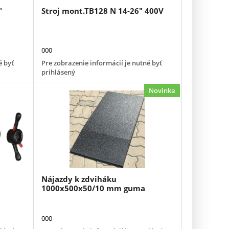
"
Stroj mont.TB128 N 14-26" 400V
000
é byť
Pre zobrazenie informácií je nutné byť
prihlásený
Novinka
Nájazdy k zdviháku
1000x500x50/10 mm guma
000