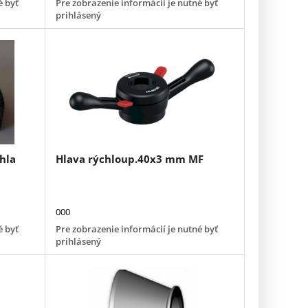
é byť
Pre zobrazenie informácií je nutné byť
prihlásený
hla
Hlava rýchloup.40x3 mm MF
000
é byť
Pre zobrazenie informácií je nutné byť
prihlásený