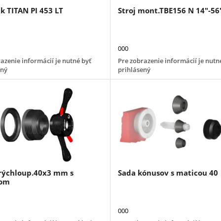
k TITAN PI 453 LT
Stroj mont.TBE156 N 14"-56
000
azenie informácií je nutné byť
Pre zobrazenie informácií je nutn
ený
prihlásený
rýchloup.40x3 mm s
Sada kónusov s maticou 40
rom
000