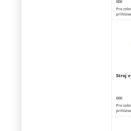
000
Pre zobr
prihlás
Stroj 
000
Pre zobr
prihlás