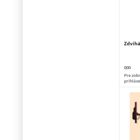
Zdvihá
000
Pre zobr
prihlás