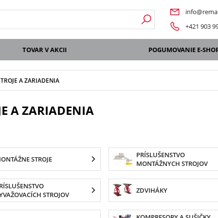
info@remat
+421 903 9
TOVAR V AKCII
POGUMOVANIE E-SHO
STROJE A ZARIADENIA
JE A ZARIADENIA
PRÍSLUŠENSTVO
ONTÁŽNE STROJE
MONTÁŽNYCH STROJOV
RÍSLUŠENSTVO
ZDVIHÁKY
YVAŽOVACÍCH STROJOV
KOMPRESORY A SUŠIČKY