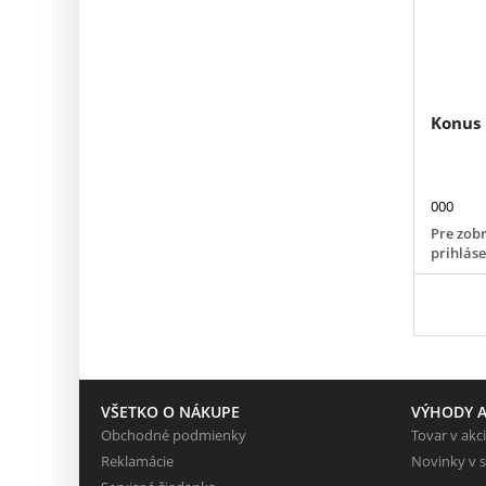
Konus 
000
Pre zobr
prihlás
VŠETKO O NÁKUPE
VÝHODY A
Obchodné podmienky
Tovar v akci
Reklamácie
Novinky v 