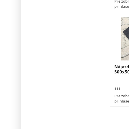
Pre zobr
prihlás
Nájazd
500x5
111
Pre zobr
prihlás